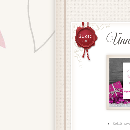
Ünnep
21 dec
2019
‹
Kéklő no