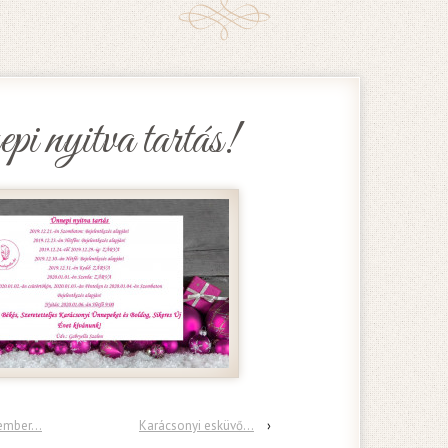
i nyitva tartás!
vember…
Karácsonyi esküvő…
›