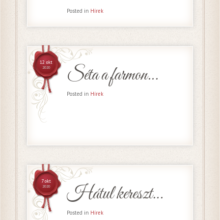
Posted in
Hírek
12 okt
Séta a farmon…
2020
Posted in
Hírek
7 okt
Hátul kereszt…
2020
Posted in
Hírek