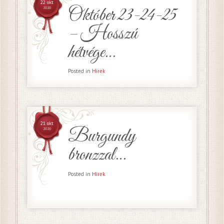
22 okt
Október 23-24-25
2020
– Hosszú
hétvége…
Posted in
Hírek
21 okt
Burgundy
2020
bronzzal…
Posted in
Hírek