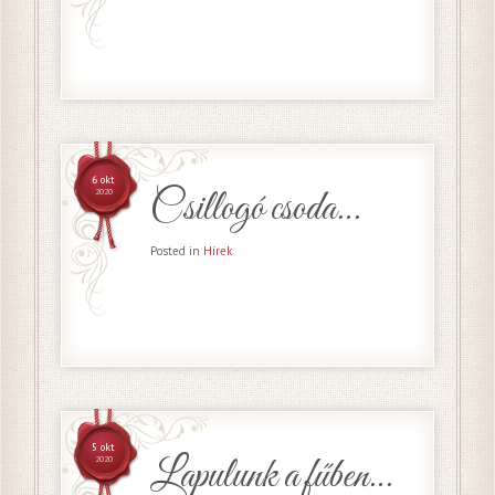
6 okt
Csillogó csoda…
2020
Posted in
Hírek
5 okt
Lapulunk a fűben…
2020