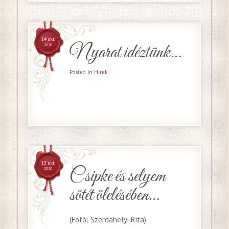
14 okt
Nyarat idéztünk…
2020
Posted in
Hírek
13 okt
Csipke és selyem
2020
sötét ölelésében…
(Fotó: Szerdahelyi Rita)