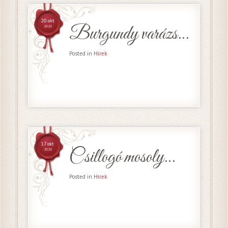
20 okt
Burgundy varázs…
2020
Posted in
Hírek
17 okt
Csillogó mosoly…
2020
Posted in
Hírek