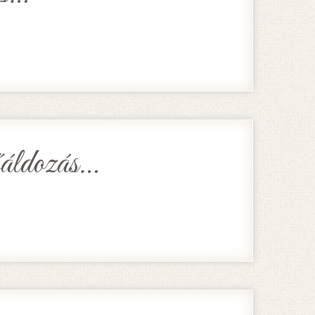
áldozás…