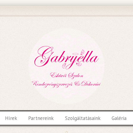
Hírek
Partnereink
Szolgáltatásaink
Galéria