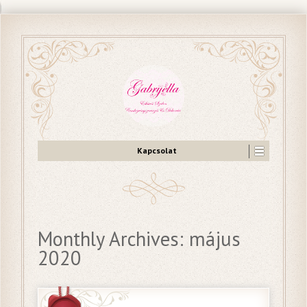
Kapcsolat
Monthly Archives:
május
2020