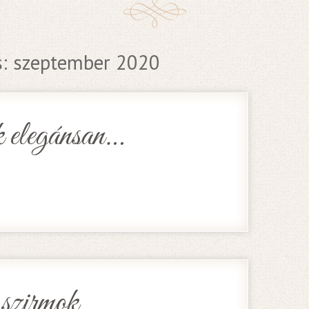
s:
szeptember 2020
 elegánsan…
 szirmok…