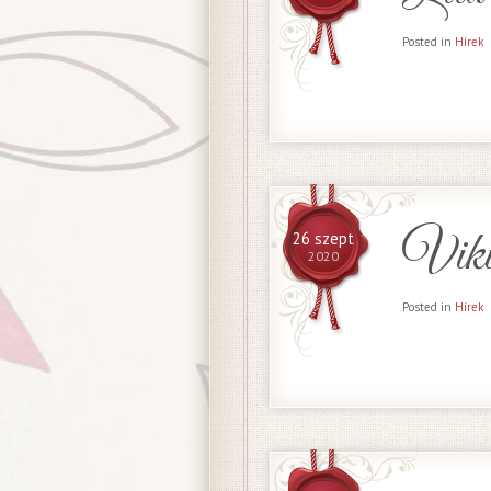
Posted in
Hírek
Viki 
26 szept
2020
Posted in
Hírek