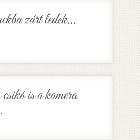
kba zárt ledek…
 csikó is a kamera
…