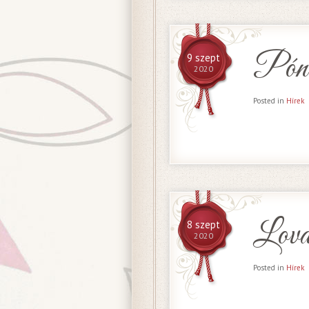
Póni
9 szept
2020
Posted in
Hírek
Lova
8 szept
2020
Posted in
Hírek