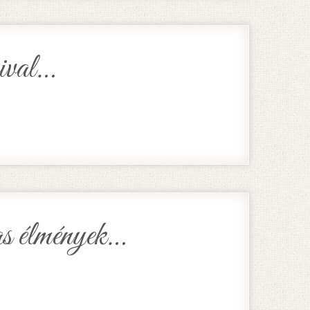
val…
s élmények…