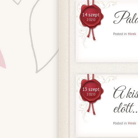
Palac
14 szept
2020
Posted in
Hírek
A kis
13 szept
2020
előtt
Posted in
Hírek