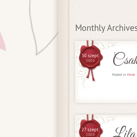
Monthly Archive
Csak
30 szept
2020
Posted in
Hírek
Lila
27 szept
2020