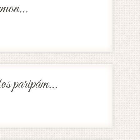
rmon…
os paripám…