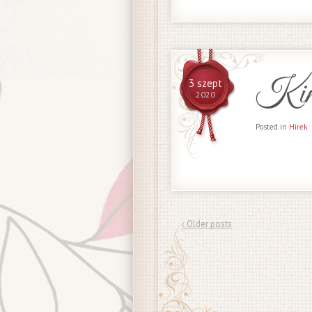
King
3 szept
2020
Posted in
Hírek
‹ Older posts