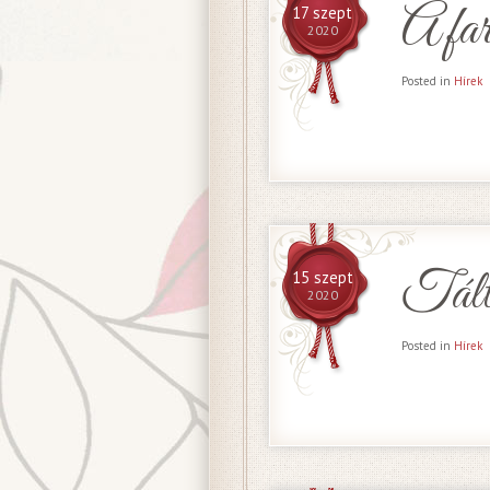
A fa
17 szept
2020
Posted in
Hírek
Tált
15 szept
2020
Posted in
Hírek