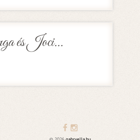
a és Joci…
© 2026
gabryella.hu