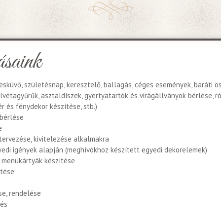
ásaink
sküvő, születésnap, keresztelő, ballagás, céges események, baráti ös
lvétagyűrűk, asztaldíszek, gyertyatartók és virágállványok bérlése, r
r és fénydekor készítése, stb.)
bérlése
e
tervezése, kivitelezése alkalmakra
edi igények alapján (meghívókhoz készített egyedi dekorelemek)
k, menükártyák készítése
ítése
se, rendelése
zés