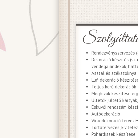
Szolgáltat
Rendezvényszervezés (e
Dekoráció készítés (sza
vendégajándékok, hátté
Asztal és székszoknya 
Lufi dekoráció készítés
Teljes körű dekorációk 
Meghívók készítése egy
Ültetők, ültető kártyá
Esküvői rendszám kész
Autódekoráció
Virágdekoráció tervezé
Tortatervezés, kivitele
Pohárdíszek készítése