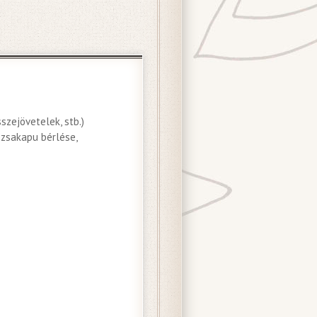
szejövetelek, stb.)
ózsakapu bérlése,