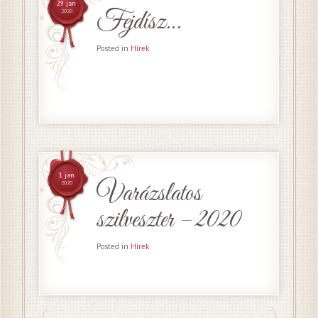
29 jan
Fejdísz…
2020
Posted in
Hírek
1 jan
Varázslatos
2020
szilveszter – 2020
Posted in
Hírek