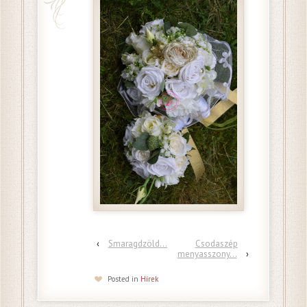
‹
Smaragdzöld…
Csodaszép
menyasszony…
›
Posted in
Hírek