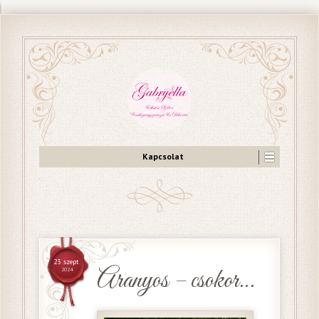
Kapcsolat
23 szept
Aranyos – csokor…
2024