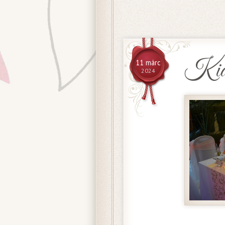
Kiál
11 márc
2024